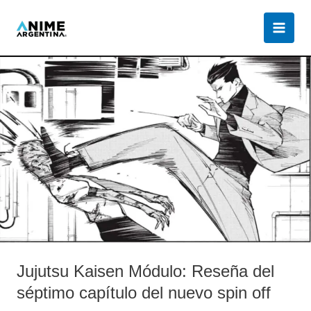
Ir
al
contenido
Jujutsu
Kaisen
Módulo:
Reseña
del
séptimo
capítulo
del
nuevo
spin
off
Jujutsu Kaisen Módulo: Reseña del
séptimo capítulo del nuevo spin off