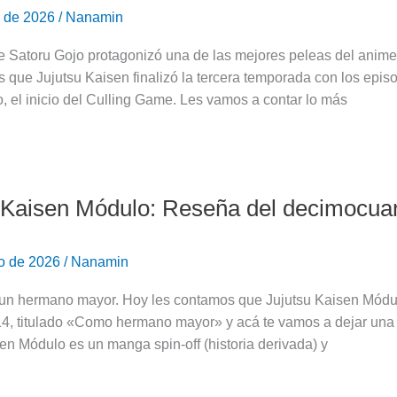
o de 2026
/
Nanamin
e Satoru Gojo protagonizó una de las mejores peleas del anim
 que Jujutsu Kaisen finalizó la tercera temporada con los epis
, el inicio del Culling Game. Les vamos a contar lo más
 Kaisen Módulo: Reseña del decimocuart
ro de 2026
/
Nanamin
 un hermano mayor. Hoy les contamos que Jujutsu Kaisen Módulo
o
 14, titulado «Como hermano mayor» y acá te vamos a dejar u
en Módulo es un manga spin-off (historia derivada) y