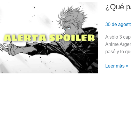
¿Qué pa
¿Qué
pasó
en
30 de agost
el
capítulo
A sólo 3 cap
268
Anime Argen
de
pasó y lo qu
Jujutsu
Kaisen?
Leer más »