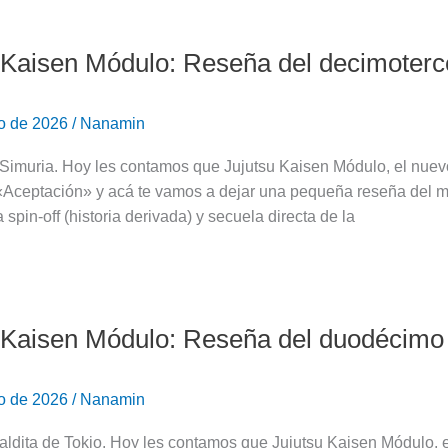
 Kaisen Módulo: Reseña del decimotercer
ro de 2026
/
Nanamin
 Simuria. Hoy les contamos que Jujutsu Kaisen Módulo, el nuevo
ro
o «Aceptación» y acá te vamos a dejar una pequeña reseña del
spin-off (historia derivada) y secuela directa de la
 Kaisen Módulo: Reseña del duodécimo c
ro de 2026
/
Nanamin
ldita de Tokio. Hoy les contamos que Jujutsu Kaisen Módulo, e