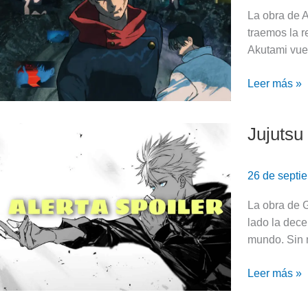
Reseña
La obra de A
sin
traemos la r
spoilers
Akutami vue
Leer más »
Jujutsu
Jujutsu
Kaisen
271
26 de septi
«El
Fin
La obra de G
Del
lado la dece
Sueño»
mundo. Sin
–
Reseña
Leer más »