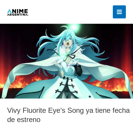
Ir
al
contenido
Vivy
Fluorite
Eye’s
Song
ya
tiene
fecha
de
estreno
Vivy Fluorite Eye’s Song ya tiene fecha
de estreno