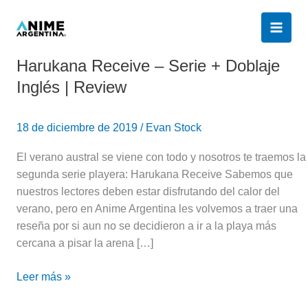
Ir
al
contenido
Harukana Receive – Serie + Doblaje
Harukana
Receive
Inglés | Review
–
Serie
18 de diciembre de 2019
/
Evan Stock
+
Doblaje
El verano austral se viene con todo y nosotros te traemos la
Inglés
segunda serie playera: Harukana Receive Sabemos que
|
nuestros lectores deben estar disfrutando del calor del
Review
verano, pero en Anime Argentina les volvemos a traer una
reseña por si aun no se decidieron a ir a la playa más
cercana a pisar la arena […]
Leer más »