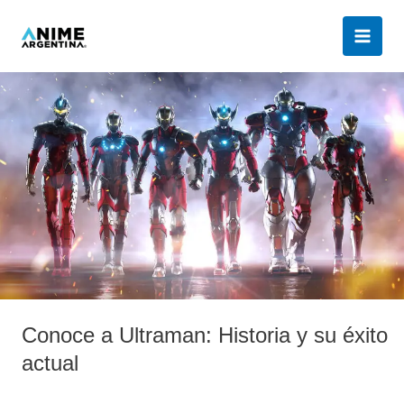
Ir
al
contenido
Conoce
a
Ultraman:
Historia
y
su
éxito
actual
Conoce a Ultraman: Historia y su éxito
actual