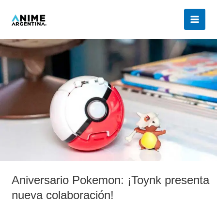
Ir
al
contenido
Aniversario
Pokemon:
¡Toynk
presenta
nueva
colaboración!
Aniversario Pokemon: ¡Toynk presenta
nueva colaboración!