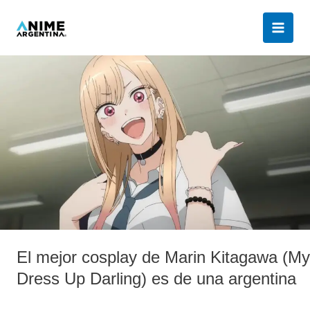
Ir
al
contenido
El
mejor
cosplay
de
Marin
Kitagawa
(My
Dress
Up
Darling)
es
El mejor cosplay de Marin Kitagawa (My
de
una
Dress Up Darling) es de una argentina
argentina