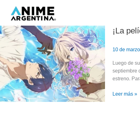
Ir
al
contenido
¡La pel
¡La
película
de
10 de marz
Violet
Evergarden
Luego de su
gana
septiembre d
un
estreno. Par
importante
premio
Leer más »
en
Kyoto,
Japón!