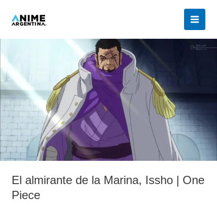
Ir
al
contenido
El
almirante
de
la
Marina,
Issho
|
One
Piece
El almirante de la Marina, Issho | One
Piece