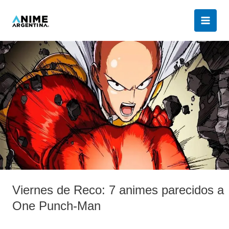
Ir
al
contenido
Viernes
de
Reco:
7
animes
parecidos
a
One
Punch-
Man
Viernes de Reco: 7 animes parecidos a
One Punch-Man