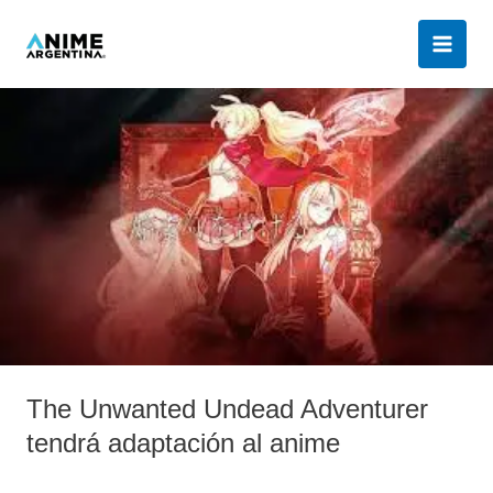
Ir
al
contenido
The
Unwanted
Undead
Adventurer
tendrá
adaptación
al
anime
The Unwanted Undead Adventurer
tendrá adaptación al anime