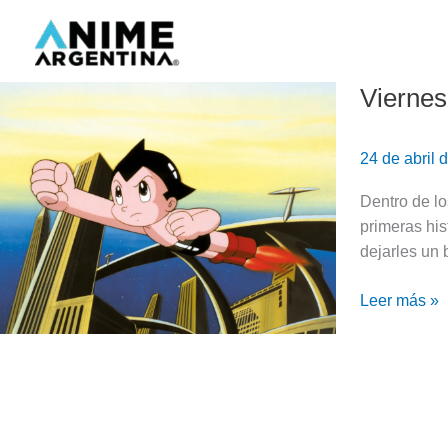
Ir
al
contenido
Viernes
Viernes
de
Reco:
24 de abril
7
animes
Dentro de lo
parecidos
primeras his
a
dejarles un
Astroboy
Leer más »