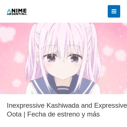
Ir
al
contenido
Inexpressive
Kashiwada
and
Expressive
Oota
|
Fecha
de
estreno
y
más
Inexpressive Kashiwada and Expressive
Oota | Fecha de estreno y más