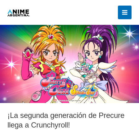
Ir
al
contenido
¡La
segunda
generación
de
Precure
llega
a
Crunchyroll!
¡La segunda generación de Precure
llega a Crunchyroll!