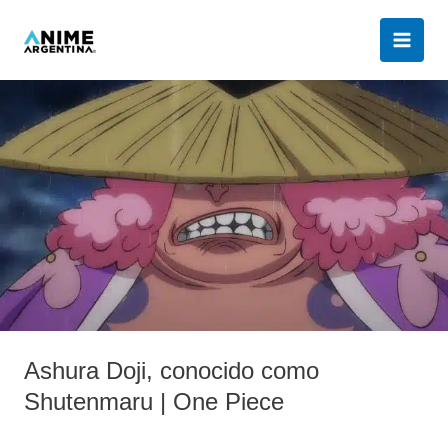
Ir
al
contenido
Ashura
Doji,
conocido
como
Shutenmaru
|
One
Piece
Ashura Doji, conocido como
Shutenmaru | One Piece