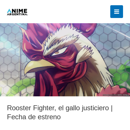
Ir
al
contenido
Rooster
Fighter,
el
gallo
justiciero
|
Fecha
de
estreno
Rooster Fighter, el gallo justiciero |
Fecha de estreno