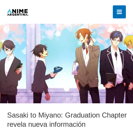
Ir
al
contenido
Sasaki
to
Miyano:
Graduation
Chapter
revela
nueva
información
Sasaki to Miyano: Graduation Chapter
revela nueva información