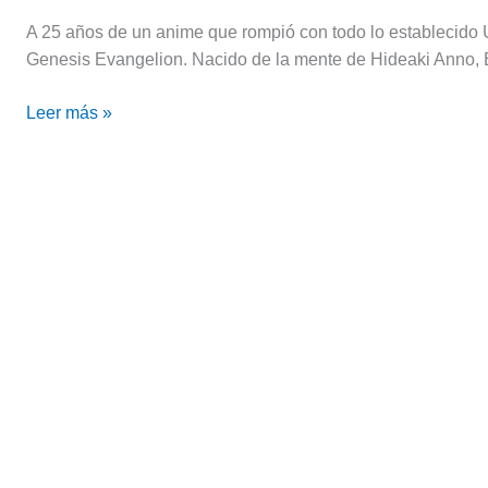
4
A 25 años de un anime que rompió con todo lo establecido U
de
Genesis Evangelion. Nacido de la mente de Hideaki Anno, E
octubre
Leer más »