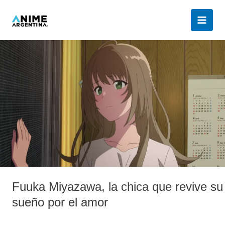
Ir
al
contenido
Fuuka
Miyazawa,
la
chica
que
revive
su
sueño
por
el
amor
Fuuka Miyazawa, la chica que revive su
sueño por el amor