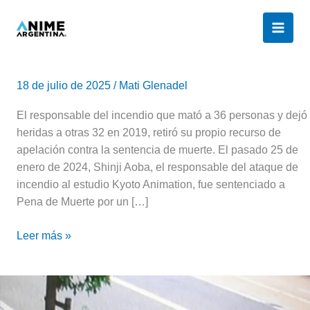
Ir
al
contenido
¿En
qué
18 de julio de 2025
/
Mati Glenadel
quedó
la
El responsable del incendio que mató a 36 personas y dejó
causa
heridas a otras 32 en 2019, retiró su propio recurso de
del
apelación contra la sentencia de muerte. El pasado 25 de
incendio
enero de 2024, Shinji Aoba, el responsable del ataque de
de
incendio al estudio Kyoto Animation, fue sentenciado a
Kyoto
Pena de Muerte por un […]
Animation
Leer más »
y
el
asesino
Pena
Shinji
de
Aoba?