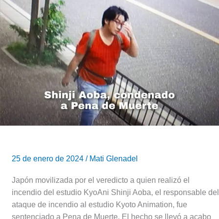
Muerte
a
Shinji
Aoba
por
el
Incendio
de
Kyoto
Animation
25 de enero de 2024
/
Mati Glenadel
Japón movilizada por el veredicto a quien realizó el
incendio del estudio KyoAni Shinji Aoba, el responsable del
ataque de incendio al estudio Kyoto Animation, fue
sentenciado a Pena de Muerte. El hecho se llevó a acabo