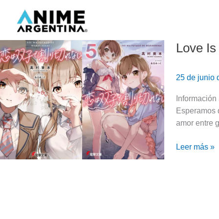
Ir
al
contenido
Love Is
Love
Is
Indivisible
25 de junio
by
Twins
Información 
(El
Esperamos q
amor
amor entre g
entre
gemelas
Leer más »
es
indivisible)