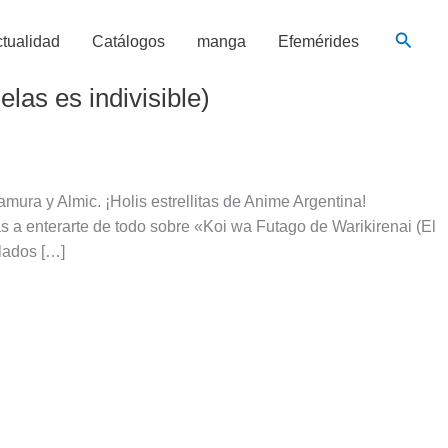
Busca
tualidad
Catálogos
manga
Efemérides
las es indivisible)
mura y Almic. ¡Holis estrellitas de Anime Argentina!
 a enterarte de todo sobre «Koi wa Futago de Warikirenai (El
elados […]