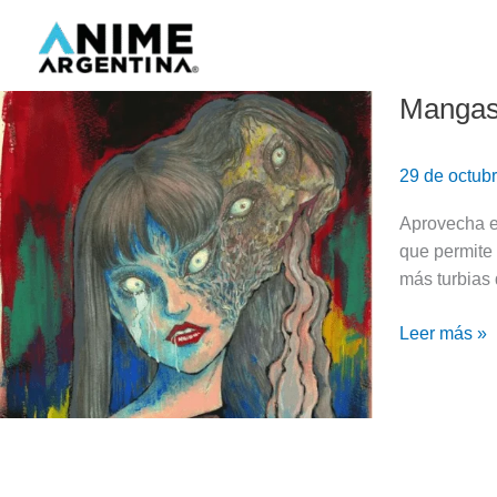
Ir
al
contenido
Mangas 
Mangas
de
horror:
29 de octub
¡12
recomendac
Aprovecha e
que
que permite
no
más turbias 
te
van
Leer más »
a
dejar
dormir!