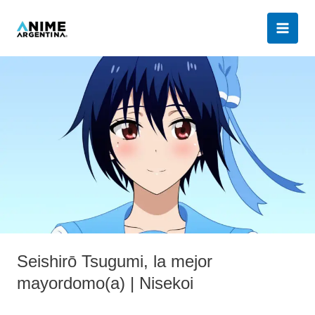
Ir
al
contenido
Seishirō
Tsugumi,
la
mejor
mayordomo(a)
|
Nisekoi
Seishirō Tsugumi, la mejor
mayordomo(a) | Nisekoi