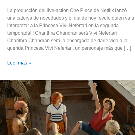
La producción del live-action One Piece de Netflix lanzó
una caterva de novedades y el día de hoy reveló quien va a
interpretar a la Princesa Vivi Nefertari en la segunda
temporada!!! Charithra Chandran será Vivi Nefertari
Charithra Chandran será la encargada de darle vida a la
querida Princesa Vivi Nefertari, un personaje más que […]
Leer más »
Se
reveló
qué
arcos
cubrirá
la
s2