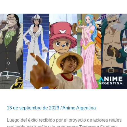
¿Cuántas
temporadas
tendrá
el
live-
action
de
One
Piece
–
Netflix?
13 de septiembre de 2023
/
Anime Argentina
Luego del éxito recibido por el proyecto de actores reales