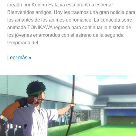
creado por Kenjiro Hata ya está pronto a estrenar
Bienvenidos amigos. Hoy les traemos una gran noticia para
los amantes de los animes de romance. La conocida serie
animada TONIKAWA regresa para continuar la historia de
los jóvenes enamorados con el estreno de la segunda
temporada del
Leer más »
Se
reveló
un
nuevo
trailer
de
la
2da