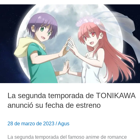
La
segunda
temporada
de
TONIKAWA
anunció
su
fecha
de
estreno
La segunda temporada de TONIKAWA
anunció su fecha de estreno
28 de marzo de 2023
/
Agus
La segunda temporada del famoso anime de romance