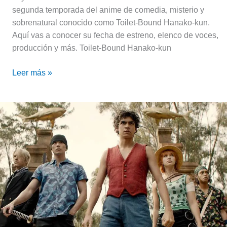
segunda temporada del anime de comedia, misterio y
sobrenatural conocido como Toilet-Bound Hanako-kun.
Aquí vas a conocer su fecha de estreno, elenco de voces,
producción y más. Toilet-Bound Hanako-kun
Leer más »
Las
temporadas
2
y
3
de
One
Piece
live-
action