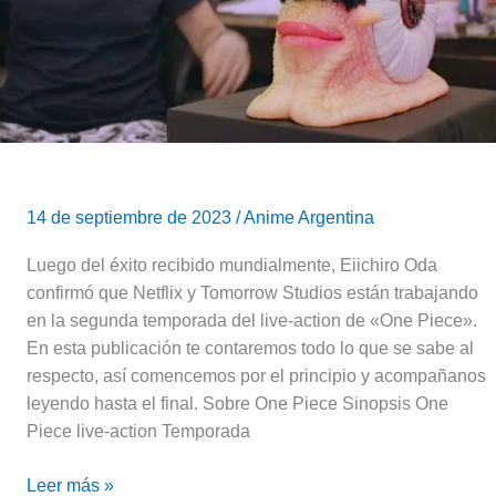
temporada
del
live-
action
«One
Piece»
Netflix
14 de septiembre de 2023
/
Anime Argentina
Luego del éxito recibido mundialmente, Eiichiro Oda
confirmó que Netflix y Tomorrow Studios están trabajando
en la segunda temporada del live-action de «One Piece».
En esta publicación te contaremos todo lo que se sabe al
respecto, así comencemos por el principio y acompañanos
leyendo hasta el final. Sobre One Piece Sinopsis One
Piece live-action Temporada
Leer más »