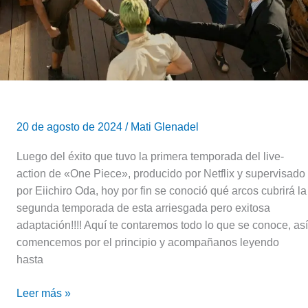
live-
action
One
Piece
de
Netflix!!!
20 de agosto de 2024
/
Mati Glenadel
Luego del éxito que tuvo la primera temporada del live-
action de «One Piece», producido por Netflix y supervisado
por Eiichiro Oda, hoy por fin se conoció qué arcos cubrirá la
segunda temporada de esta arriesgada pero exitosa
adaptación!!!! Aquí te contaremos todo lo que se conoce, así
comencemos por el principio y acompañanos leyendo
hasta
Leer más »