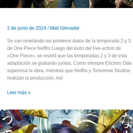
se
grabarían
juntas
2 de junio de 2024
/
Mati Glenadel
Se van revelando los primeros datos de la temporada 2 y 3
de One Piece Netflix Luego del éxito del live-action de
«One Piece», se reveló que las temporadas 2 y 3 de esta
adaptación se grabarán juntas. Como siempre Eiichiro Oda
supervisa la obra, mientras que Netflix y Tomorrow Studios
realizan la producción. Así
Leer más »
Se
reveló
más