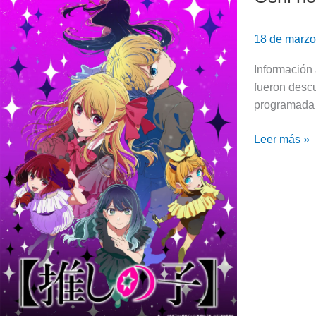
que
no
se
Ko
18 de marz
conoce
(Temporada
hasta
3)
Información 
ahora
fueron desc
programada 
Leer más »