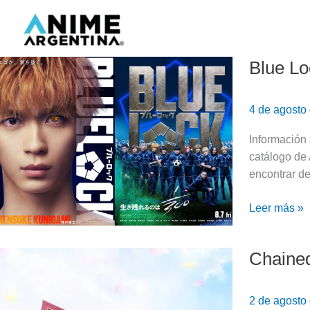
Ir
al
contenido
Blue Lo
Blue
Lock
live-
4 de agosto
action
|
Información
Llega
catálogo de 
a
encontrar d
cines
de
Leer más »
Latinoaméri
Chained
Chained
Soldier
Temporada
2 de agosto
3