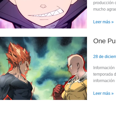
Parte
producción d
2:
mucho agrad
SE
ACERCA
Leer más »
EL
FINAL
One Pun
One
Punch
Man
28 de dicie
temporada
3
Información 
Parte
temporada de
2
información 
|
Fecha
Leer más »
de
estreno
y