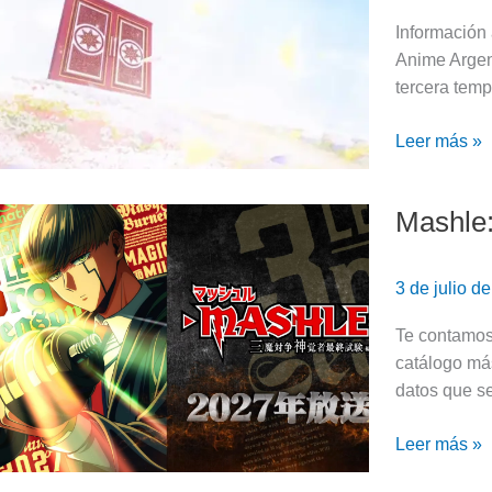
|
Información
¡Fecha
Anime Argent
de
tercera tem
estreno
y
Leer más »
más!
Mashle:
Mashle:
Temporada
3
3 de julio d
|
Fecha
Te contamos
de
catálogo má
estreno
datos que s
y
mucho
Leer más »
más