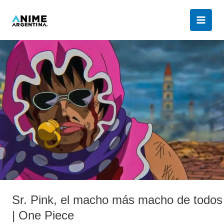
Ir
al
contenido
Sr.
Pink,
el
macho
más
macho
de
todos
|
One
Piece
Sr. Pink, el macho más macho de todos
| One Piece