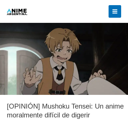
Ir
al
contenido
[OPINIÓN]
Mushoku
Tensei:
Un
anime
moralmente
difícil
de
digerir
[OPINIÓN] Mushoku Tensei: Un anime
moralmente difícil de digerir