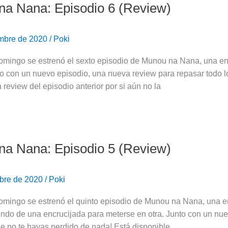
a Nana: Episodio 6 (Review)
embre de 2020
/
Poki
omingo se estrenó el sexto episodio de Munou na Nana, una entr
to con un nuevo episodio, una nueva review para repasar todo l
a review del episodio anterior por si aún no la
a Nana: Episodio 5 (Review)
bre de 2020
/
Poki
omingo se estrenó el quinto episodio de Munou na Nana, una en
endo de una encrucijada para meterse en otra. Junto con un nu
e no te hayas perdido de nada! Está disponible