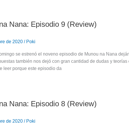
a Nana: Episodio 9 (Review)
bre de 2020
/
Poki
omingo se estrenó el noveno episodio de Munou na Nana dejánd
puestas también nos dejó con gran cantidad de dudas y teorías
e leer porque este episodio da
a Nana: Episodio 8 (Review)
bre de 2020
/
Poki