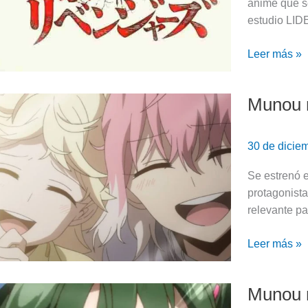
anime que s
estudio LID
Leer más »
Munou n
Munou
na
Nana:
30 de dicie
Episodio
12
Se estrenó 
(Review)
protagonist
relevante pa
Leer más »
Munou n
Munou