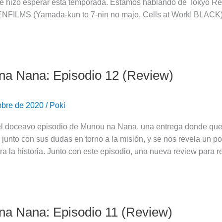
e hizo esperar esta temporada. Estamos hablando de Tokyo Rev
ENFILMS (Yamada-kun to 7-nin no majo, Cells at Work! BLACK
a Nana: Episodio 12 (Review)
mbre de 2020
/
Poki
el doceavo episodio de Munou na Nana, una entrega donde qued
a junto con sus dudas en torno a la misión, y se nos revela u
ra la historia. Junto con este episodio, una nueva review para 
a Nana: Episodio 11 (Review)