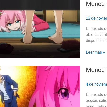
Munou n
Munou
na
Nana:
12 de novi
Episodio
6
El pasado d
(Review)
abierta. Jun
disponible l
Leer más »
Munou n
Munou
na
Nana:
4 de noviem
Episodio
5
El pasado d
(Review)
acción, sali
asegurarte d