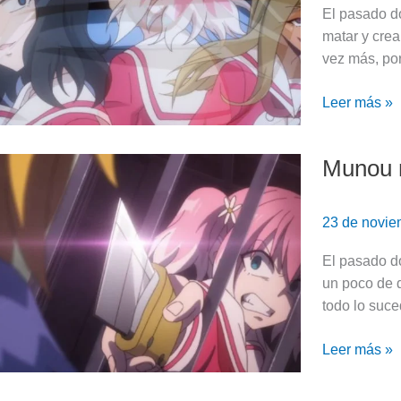
8
El pasado d
(Review)
matar y crea
vez más, por
Leer más »
Munou n
Munou
na
Nana:
23 de novi
Episodio
7
El pasado d
(Review)
un poco de 
todo lo suce
Leer más »