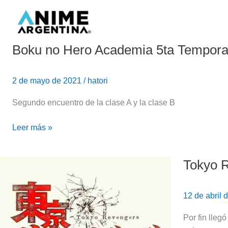
Ir
al
contenido
Boku no Hero Academia 5ta Tempora
Boku
no
Hero
2 de mayo de 2021
/
hatori
Academia
5ta
Segundo encuentro de la clase A y la clase B
Temporada-
Review
Leer más »
Ep.
5
Tokyo R
Tokyo
Revengers:
Episodio
12 de abril
1
(Review)
Por fin lleg