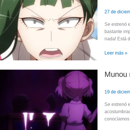
na
Nana:
27 de dicie
Episodio
11
Se estrenó 
(Review)
bastante imp
nada! Está d
Leer más »
Munou n
Munou
na
Nana:
19 de dicie
Episodio
10
Se estrenó 
(Review)
acostumbrado
conocíamos 