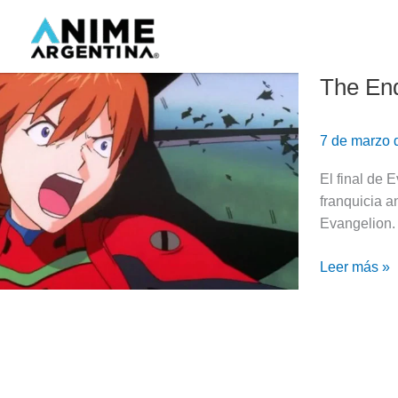
Ir
al
contenido
The End
The
End
Of
7 de marzo
Evangelion
(1997)
El final de 
–
franquicia a
(Review)
Evangelion.
Leer más »