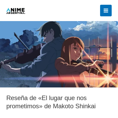
Ir
al
contenido
Reseña
de
«El
lugar
que
nos
prometimos»
de
Makoto
Shinkai
Reseña de «El lugar que nos
prometimos» de Makoto Shinkai