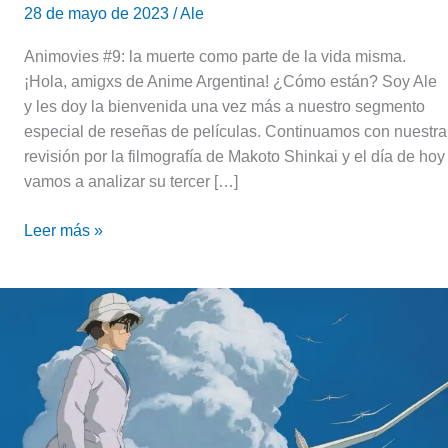
28 de mayo de 2023
/
Ale
Animovies #9: la muerte como parte de la vida misma.
¡Hola, amigxs de Anime Argentina! ¿Cómo están? Soy Ale
y les doy la bienvenida una vez más a nuestro segmento
especial de reseñas de películas. Continuamos con nuestra
revisión por la filmografía de Makoto Shinkai y el día de hoy
vamos a analizar su tercer […]
Leer más »
Reseña
de
«Se
Levanta
el
Viento»,