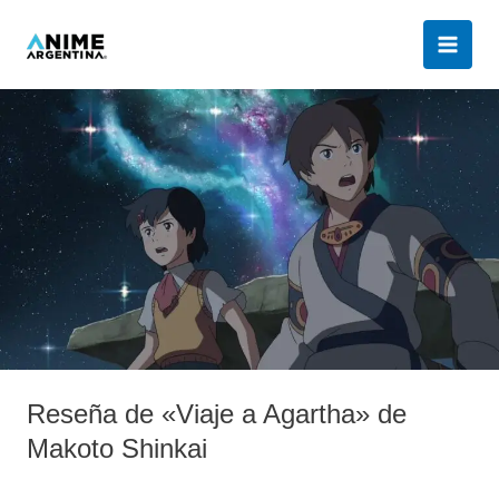
Ir
al
contenido
Reseña
de
«Viaje
a
Agartha»
de
Makoto
Shinkai
Reseña de «Viaje a Agartha» de
Makoto Shinkai