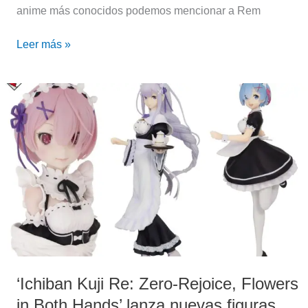
anime más conocidos podemos mencionar a Rem
Leer más »
‘Ichiban
Kuji
Re:
Zero-
Rejoice,
Flowers
in
Both
Hands’
lanza
nuevas
‘Ichiban Kuji Re: Zero-Rejoice, Flowers
figuras
in Both Hands’ lanza nuevas figuras