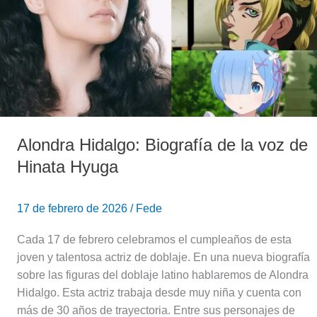
voz
de
Hinata
Hyuga
Alondra Hidalgo: Biografía de la voz de
Hinata Hyuga
17 de febrero de 2026
/
Fede
Cada 17 de febrero celebramos el cumpleaños de esta
joven y talentosa actriz de doblaje. En una nueva biografía
sobre las figuras del doblaje latino hablaremos de Alondra
Hidalgo. Esta actriz trabaja desde muy niña y cuenta con
más de 30 años de trayectoria. Entre sus personajes de