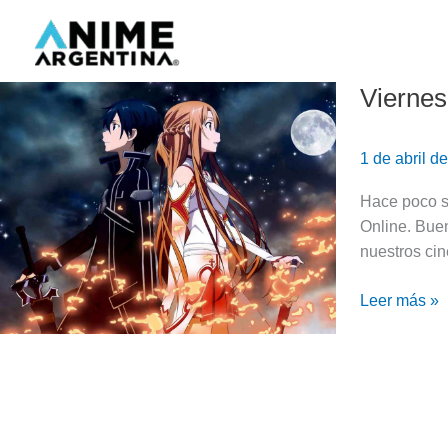
Ir
al
contenido
Viernes
Viernes
de
Reco:
1 de abril d
7
animes
Hace poco se
parecidos
Online. Bue
a
nuestros ci
Sword
Art
Leer más »
Online