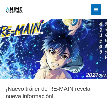
Ir
al
contenido
¡Nuevo
tráiler
de
RE-
MAIN
revela
nueva
información!
¡Nuevo tráiler de RE-MAIN revela
nueva información!