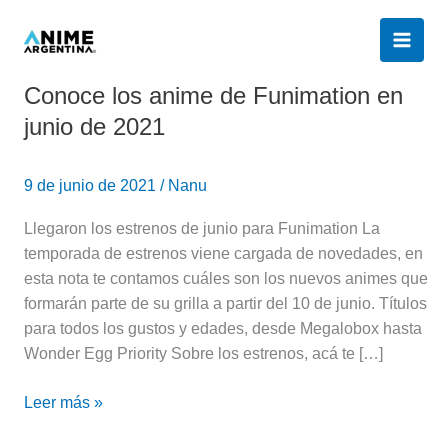
Ir
al
contenido
Conoce los anime de Funimation en
Conoce
los
junio de 2021
anime
de
9 de junio de 2021
/
Nanu
Funimation
en
Llegaron los estrenos de junio para Funimation La
junio
temporada de estrenos viene cargada de novedades, en
de
esta nota te contamos cuáles son los nuevos animes que
2021
formarán parte de su grilla a partir del 10 de junio. Títulos
para todos los gustos y edades, desde Megalobox hasta
Wonder Egg Priority Sobre los estrenos, acá te […]
Leer más »