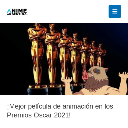
Ir
al
contenido
¡Mejor
película
de
animación
en
los
Premios
Oscar
2021!
¡Mejor película de animación en los
Premios Oscar 2021!