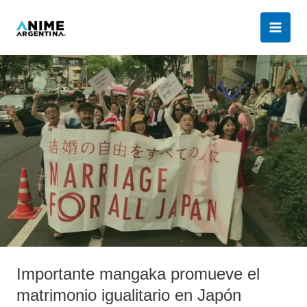
Ir
al
contenido
Importante
mangaka
promueve
el
matrimonio
igualitario
en
Japón
Importante mangaka promueve el
matrimonio igualitario en Japón