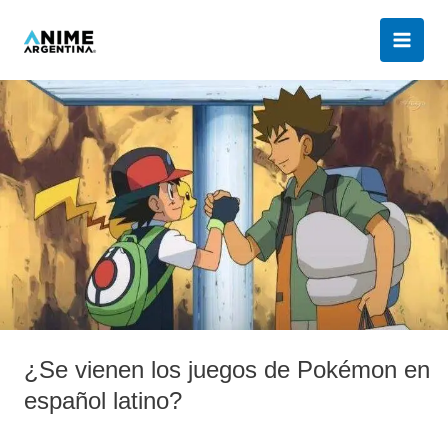
Ir
al
contenido
¿Se
vienen
los
juegos
de
Pokémon
en
español
latino?
¿Se vienen los juegos de Pokémon en
español latino?