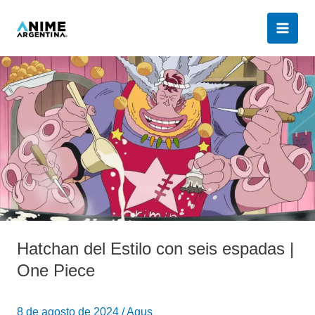
Ir
al
contenido
Hatchan
del
Estilo
con
seis
espadas
|
One
Piece
Hatchan del Estilo con seis espadas |
One Piece
8 de agosto de 2024
/
Agus