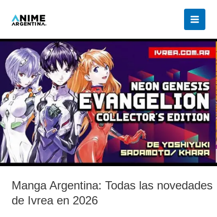
Ir
al
contenido
Manga
Argentina:
Todas
las
novedades
de
Ivrea
en
2026
Manga Argentina: Todas las novedades
de Ivrea en 2026