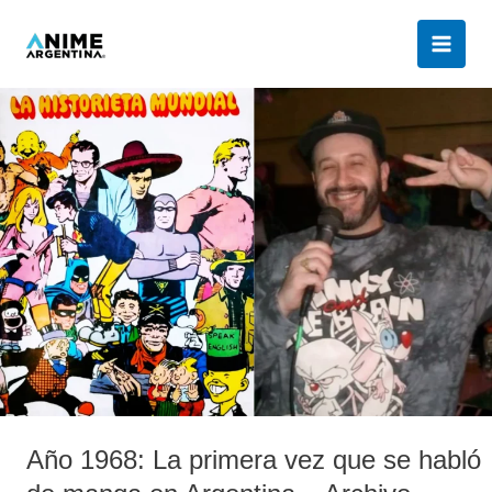
Ir
al
contenido
Año
1968:
La
primera
vez
que
se
habló
de
manga
en
Argentina
–
Año 1968: La primera vez que se habló
Archivo
histórico