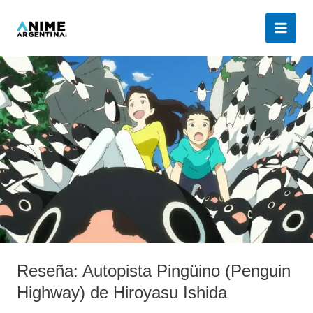
Ir
al
contenido
Reseña:
Autopista
Pingüino
(Penguin
Highway)
de
Hiroyasu
Ishida
Reseña: Autopista Pingüino (Penguin
Highway) de Hiroyasu Ishida