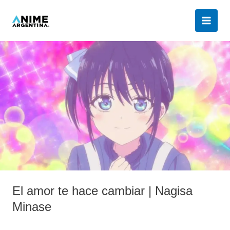
Ir
al
contenido
El
amor
te
hace
cambiar
|
Nagisa
Minase
El amor te hace cambiar | Nagisa
Minase