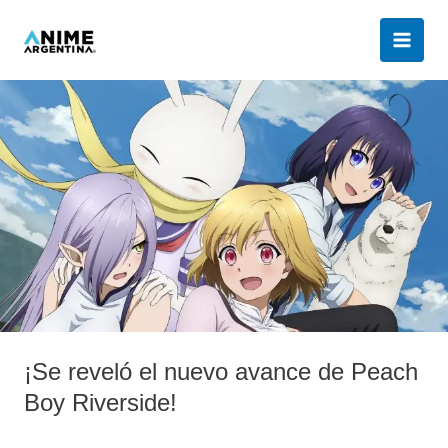
Ir
al
contenido
¡Se
reveló
el
nuevo
avance
de
Peach
Boy
Riverside!
¡Se reveló el nuevo avance de Peach
Boy Riverside!