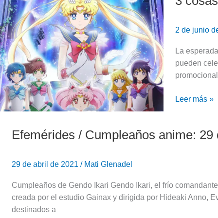
3 cosas
cosas
tenés
2 de junio 
que
saber
La esperada 
antes
pueden celeb
de
promocional,
ver
Sailor
Leer más »
Moon
Eternal
Efemérides / Cumpleaños anime: 29 d
en
Efemérides
Netflix!!!!
/
Cumpleaños
29 de abril de 2021
/
Mati Glenadel
anime:
29
Cumpleaños de Gendo Ikari Gendo Ikari, el frío comandante
de
creada por el estudio Gainax y dirigida por Hideaki Anno, E
Abril
destinados a