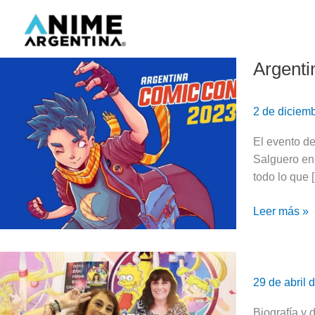
Ir
al
contenido
Argenti
Argentina
Comic
Con
2 de diciem
2023:
¡Todo
El evento de
sobre
Salguero en 
la
todo lo que 
última
edición
Leer más »
del
año!
Paty
Acevedo,
29 de abril
biografía
de
Biografía y 