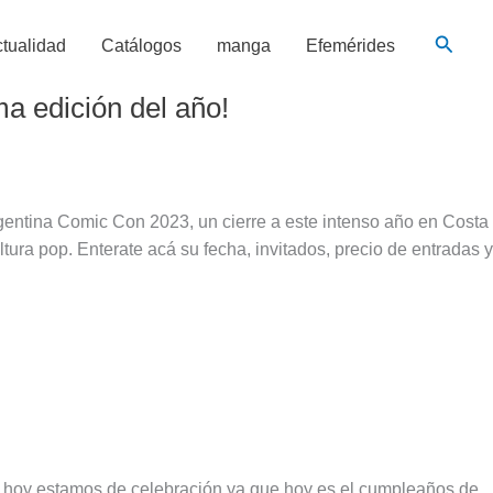
Busca
tualidad
Catálogos
manga
Efemérides
a edición del año!
rgentina Comic Con 2023, un cierre a este intenso año en Costa
ltura pop. Enterate acá su fecha, invitados, precio de entradas y
s, hoy estamos de celebración ya que hoy es el cumpleaños de