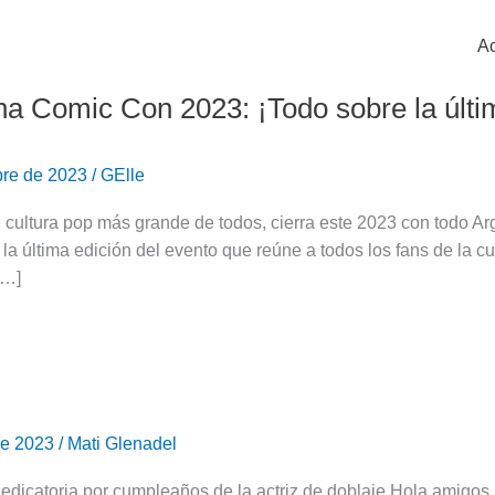
Ac
na Comic Con 2023: ¡Todo sobre la últim
bre de 2023
/
GElle
 cultura pop más grande de todos, cierra este 2023 con todo A
la última edición del evento que reúne a todos los fans de la cu
[…]
 de 2023
/
Mati Glenadel
dedicatoria por cumpleaños de la actriz de doblaje Hola amigo