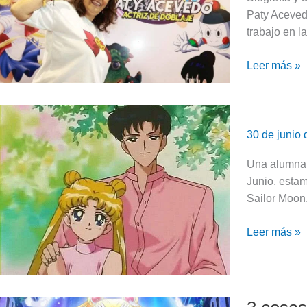
la
Paty Aceved
voz
trabajo en l
de
Leer más »
Sailor
Moon
Sailor
Moon:
30 de junio
Biografía
de
Una alumna 
Serena
Junio, esta
Tsukino
Sailor Moon.
Leer más »
3