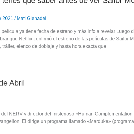
 tenés que saber antes de ver Sailor Moo
de 2021
/
Mati Glenadel
película ya tiene fecha de estreno y más info a revelar Luego d
rar que Netflix confirmó el estreno de las películas de Sailor
 tráiler, elenco de doblaje y hasta hora exacta que
e Abril
 del NERV y director del misterioso «Human Complementation Pr
vangelion. El dirige un programa llamado «Marduke» (programa e