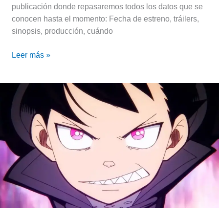
publicación donde repasaremos todos los datos que se
conocen hasta el momento: Fecha de estreno, tráilers,
sinopsis, producción, cuándo
Leer más »
Fire
Force
temporada
3
–
Parte
2:
SE
ACERCA
EL
FINAL