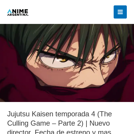
Ir
al
contenido
Jujutsu
Kaisen
temporada
4
(The
Culling
Game
–
Parte
2)
|
Nuevo
Jujutsu Kaisen temporada 4 (The
director,
Culling Game – Parte 2) | Nuevo
Fecha
director, Fecha de estreno y mas
de