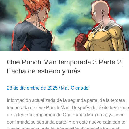
temporada
3
Parte
2
|
Fecha
de
estreno
One Punch Man temporada 3 Parte 2 |
y
Fecha de estreno y más
más
28 de diciembre de 2025
/
Mati Glenadel
Información actualizada de la segunda parte, de la tercera
temporada de One Punch Man. Después del éxito tremendo
de la tercera temporada de One Punch Man (jaja) ya tiene
confirmada su segunda parte. Y en este nuevo catálogo te