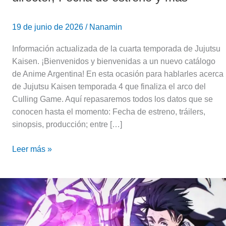
estreno
y
19 de junio de 2026
/
Nanamin
mas
Información actualizada de la cuarta temporada de Jujutsu
Kaisen. ¡Bienvenidos y bienvenidas a un nuevo catálogo
de Anime Argentina! En esta ocasión para hablarles acerca
de Jujutsu Kaisen temporada 4 que finaliza el arco del
Culling Game. Aquí repasaremos todos los datos que se
conocen hasta el momento: Fecha de estreno, tráilers,
sinopsis, producción; entre […]
Leer más »
Jujutsu
Kaisen
temporada
3