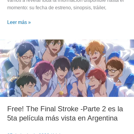
vamos a revelar toda la información disponible hasta el
momento: su fecha de estreno, sinopsis, tráiler,
Leer más »
Free!
The
Final
Stroke
-
Parte
2
es
la
Free! The Final Stroke -Parte 2 es la
5ta
5ta película más vista en Argentina
película
más
vista