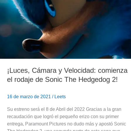
y
Velocidad:
comienza
el
rodaje
de
Sonic
The
Hedgedog
¡Luces, Cámara y Velocidad: comienza
2!
el rodaje de Sonic The Hedgedog 2!
16 de marzo de 2021
/
Leets
Su estreno será el 8 de Abril del 2022 Gracias a la gran
recaudación que logró el pequeño erizo con su primer
entrega, Paramount Pictures no dudo más y apostó Sonic