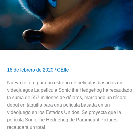
Sonic
la
película
18 de febrero de 2020
/
GElle
Nuevo record para un estreno de películas basadas en
videojuegos La película Sonic the Hedgehog ha recaudado
la suma de $57 millones de dólares, marcando un récord
debut en taquilla para una película basada en un
videojuego en los Estados Unidos. Se proyecta que la
película Sonic the Hedgehog de Paramount Pictures
recaudará un total