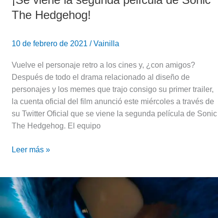
The Hedgehog!
10 de febrero de 2021
/
Vainilla
Vuelve el personaje retro a los cines y, ¿con amigos?
Después de todo el drama relacionado al diseño de
personajes y los memes que trajo consigo su primer trailer,
la cuenta oficial del film anunció este miércoles a través de
su Twitter Oficial que se viene la segunda película de Sonic
The Hedgehog. El equipo
Leer más »
Récord
de
Taquilla: