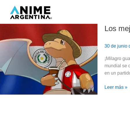
Ir
al
contenido
Los mej
Los
mejores
memes
30 de junio
anime
de
¡Milagro gua
Paraguay
mundial se 
derrotando
en un partid
a
Alemania
Leer más »
en
el
Mundial
2026