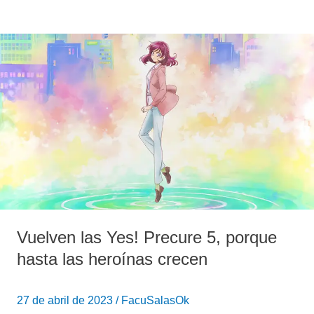
Vuelven
las
Yes!
Precure
5,
porque
hasta
las
heroínas
crecen
Vuelven las Yes! Precure 5, porque
hasta las heroínas crecen
27 de abril de 2023
/
FacuSalasOk