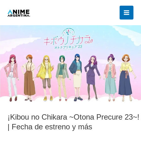
Ir
al
contenido
¡Kibou
no
Chikara
~Otona
Precure
23~!
|
Fecha
de
estreno
y
¡Kibou no Chikara ~Otona Precure 23~!
más
| Fecha de estreno y más