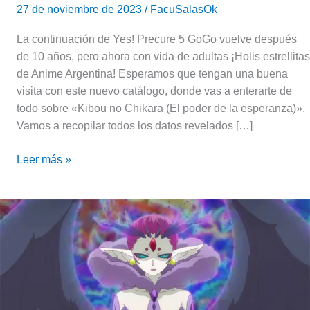
27 de noviembre de 2023
/
FacuSalasOk
La continuación de Yes! Precure 5 GoGo vuelve después
de 10 años, pero ahora con vida de adultas ¡Holis estrellitas
de Anime Argentina! Esperamos que tengan una buena
visita con este nuevo catálogo, donde vas a enterarte de
todo sobre «Kibou no Chikara (El poder de la esperanza)».
Vamos a recopilar todos los datos revelados […]
Leer más »
Kibou
no
Chikara:
¡Yoko
Hikasa
llega