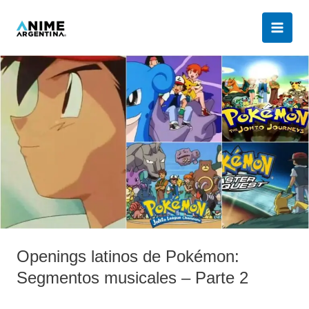
Ir
al
contenido
Openings
latinos
de
Pokémon:
Segmentos
musicales
–
Parte
2
Openings latinos de Pokémon:
Segmentos musicales – Parte 2